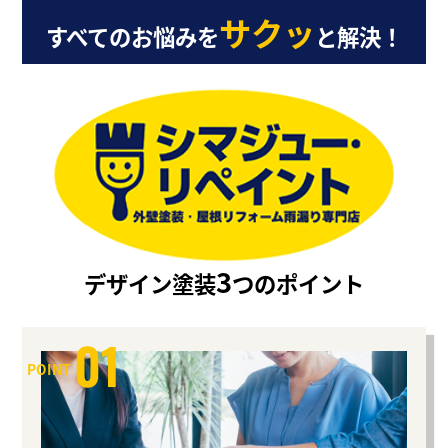
サクッ
すべてのお悩みを
と解決！
3
デザイン塗装
つのポイント
01
POINT