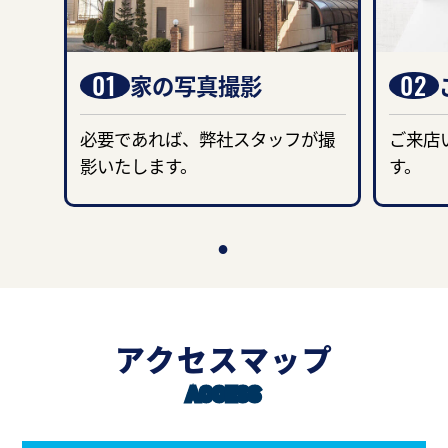
01
02
家の写真撮影
必要であれば、弊社スタッフが撮
ご来店
影いたします。
す。
アクセスマップ
ACCESS