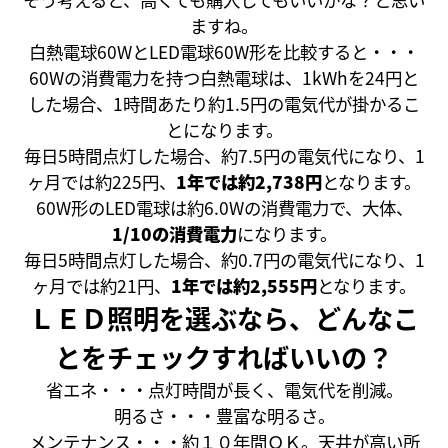
ますね。
白熱電球60WとLED電球60W形を比較すると・・・
60Wの消費電力を持つ白熱電球は、1kWhを24円と
した場合、1時間あたり約1.5円の電気代が掛かるこ
とになります。
毎日5時間点灯した場合、約7.5円の電気代になり、1
ヶ月では約225円、
1年では約2,738円
となります。
60W形のLED電球は約6.0Wの消費電力で、大体、
1/10の消費電力
になります。
毎日5時間点灯した場合、約0.7円の電気代になり、1
ヶ月では約21円、
1年では約2,555円
となります。
ＬＥＤ照明を選ぶなら、どんなこ
とをチェックすればいいの？
省エネ・・・点灯時間が長く、電気代を削減。
明るさ・・・豊富な明るさ。
メンテナンス・・・約１０年間ＯＫ。天井が高い所