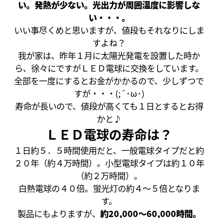
い。発熱が少ない。光出力が周囲温度に影響しな
い・・・。
いい事尽くめと思いますが、値段もそれなりにしま
すよね？
我が家は、昨年１月に太陽光発電を設置した時か
ら、徐々にですがＬＥＤ電球に交換をしています。
全部を一度にするとお金がかかるので、少しずつで
すが・・・(;´･ω･)
寿命が長いので、値段が高くても１日とするとお得
かと♪
ＬＥＤ電球の寿命は？
１日約５．５時間使用だと、一般電球タイプだと約
２０年（約４万時間）。小型電球タイプは約１０年
（約２万時間）。
白熱電球の４０倍。蛍光灯の約４～５倍となりま
す。
製品にもよりますが、
約20,000～60,000時間。