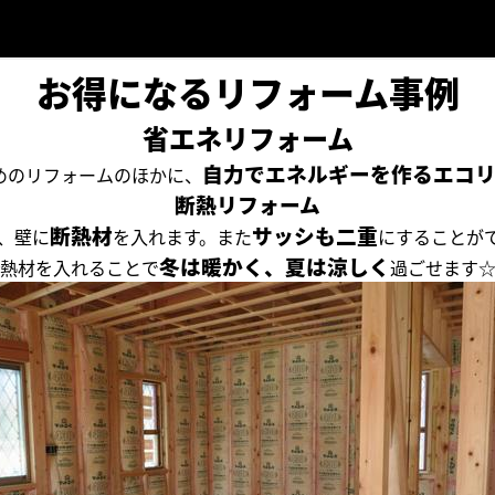
お得になるリフォーム事例
省エネリフォーム
自力でエネルギーを作るエコリ
めのリフォームのほかに、
断熱リフォーム
断熱材
サッシも二重
、壁に
を入れます。また
にすることが
冬は暖かく、夏は涼しく
熱材を入れることで
過ごせます