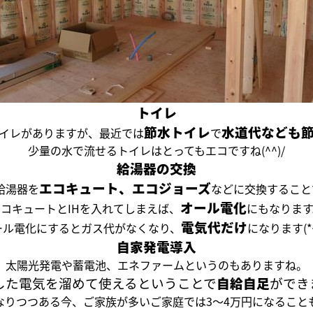
トイレ
節水トイレ
水道代なども
イレがありますが、最近では
で
少量の水で流せるトイレはとってもエコですね(^^)/
給湯器の交換
エコキュート、エコジョーズ
た給湯器を
などに交換すること
オール電化
エコキュートとIHを入れてしまえば、
にもなります
電気代だけ
ール電化にするとガス代がなくなり、
になります(*^
自家発電導入
太陽光発電や蓄電池、エネファームというのもありますね。
した電気を溜めて使えるということで
自給自足
ができ
なりつつある今、ご家族が多いご家庭では3～4万円になること