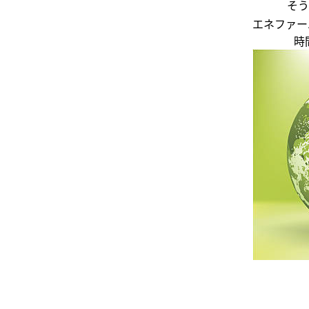
そう
エネファー
時