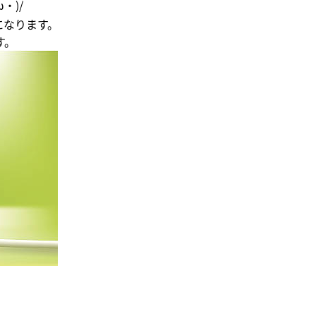
・)/
になります。
す。