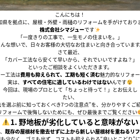
こんにちは！
知県を拠点に、屋根・外壁・雨樋のリフォームを手がけており
株式会社シマジュー
です
「一度きりの工事で、一生モノの住まいを。」
そんな想いで、日々お客様の大切なお住まいと向き合っています
さて最近、
「カバー工法なら安くて早いから、それでいいですよね？」
といったご相談をよくいただきます。
バー工法は
費用も抑えられて、工期も短く済む
魅力的なリフォー
実は、
すべての住宅に適しているわけではない
んです
今回は、現場のプロとして「ちょっと待って！」とお伝えし
たい、
法を選ぶ前に知っておくべき7つの注意点”を、分かりやすくご
リフォームで後悔しないためにも、ぜひ最後までご覧ください
1. 野地板が劣化していると意味がない
、
既存の屋根材を撤去せずに上から新しい屋根材を重ねるリフ
も少なく、ゴミも出ず、コストも抑えられる“良いとこどり”