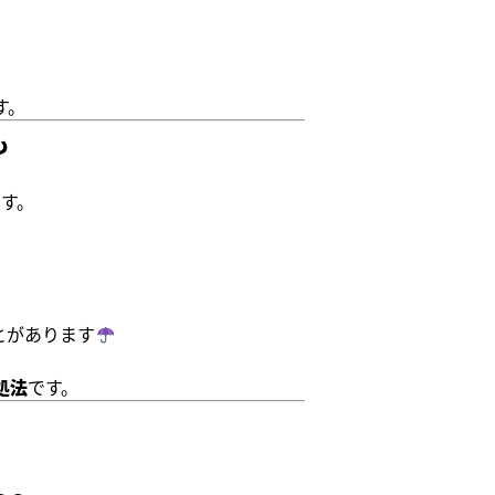
す。
も
す。
とがあります
処法
です。