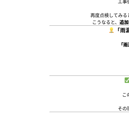
工事
再度点検してみる
こうなると、
追加
「雨
「雨
こ
その