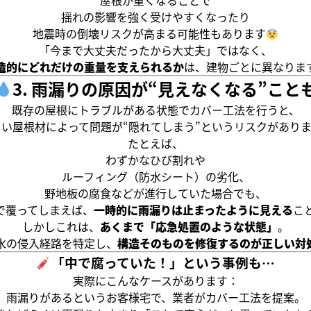
屋根が重くなることで
揺れの影響を強く受けやすくなったり
地震時の倒壊リスクが高まる可能性もあります
「今まで大丈夫だったから大丈夫」ではなく、
造的にどれだけの重量を支えられるか
は、建物ごとに異なりま
3. 雨漏りの原因が“見えなくなる”こと
既存の屋根にトラブルがある状態でカバー工法を行うと、
しい屋根材によって問題が“隠れてしまう”というリスクがありま
たとえば、
わずかなひび割れや
ルーフィング（防水シート）の劣化、
野地板の腐食などが進行していた場合でも、
で覆ってしまえば、
一時的に雨漏りは止まったように見える
こ
しかしこれは、
あくまで「応急処置のような状態」
。
水の侵入経路を特定し、
構造そのものを修復するのが正しい対
「中で腐っていた！」という事例も…
実際にこんなケースがあります：
雨漏りがあるというお客様宅で、業者がカバー工法を提案。