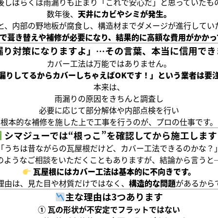
後しばらくは雨漏りも止まり「これで安心だ」と思っていたも
数年後、
天井にカビやシミが発生。
と、内部の野地板が腐食し、構造材までダメージが進行してい
で葺き替えや補修が必要になり、結果的に高額な費用がかかっ
漏り対策になりますよ」…その言葉、本当に信用でき
カバー工法は万能ではありません。
漏りしてるからカバーしちゃえばOKです！」という業者は要
本来は、
雨漏りの原因をきちんと調査し
必要に応じて部分解体や内部点検を行い
根本的な補修を施した上で工事を行うのが、プロの仕事です。
シマジューでは“根っこ”を確認してから施工します
「うちは昔ながらの瓦屋根だけど、カバー工法できるのかな？
のようなご相談をいただくこともありますが、結論から言うと
瓦屋根にはカバー工法は基本的に不向きです。
理由は、見た目や材質だけではなく、
構造的な問題
があるから
主な理由は3つあります
① 瓦の形状が不安定でフラットではない