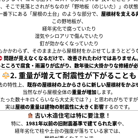
し、そこで見落とされがちなのが「野地板（のじいた）」の状態
一番下にある「屋根の土台」のような部分で、
屋根材を支える
この野地板が、
経年劣化で腐っていたり
湿気やシロアリで傷んでいたり
釘が効かなくなっていたり
もかかわらず、そのまま上から屋根材をかぶせてしまうとどう
問題が見えなくなるだけで、改善されたわけではありません
いところで腐食・雨漏りが広がり、数年後に大掛かりな修繕が
2. 重量が増えて耐震性が下がることも
法の特性上、
既存の屋根材の上からさらに新しい屋根材をかぶ
当然ながら屋根全体の
重量が増加
します。
「たった数十キロくらいなら大丈夫では？」と思われがちですが
実は
屋根の重量は建物の耐震性に大きく影響
するのです。
古い木造住宅は特に要注意！
特に、
1981年以前の旧耐震基準で建てられた家
や、
経年劣化で柱や土台の強度が落ちている家では、