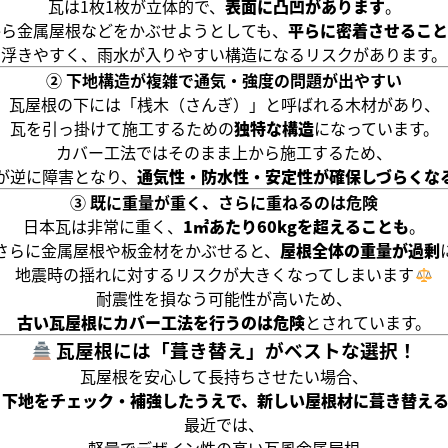
瓦は1枚1枚が立体的で、
表面に凸凹があります
。
から金属屋根などをかぶせようとしても、
平らに密着させること
浮きやすく、雨水が入りやすい構造になるリスクがあります。
② 下地構造が複雑で通気・強度の問題が出やすい
瓦屋根の下には「桟木（さんぎ）」と呼ばれる木材があり、
瓦を引っ掛けて施工するための
独特な構造
になっています。
カバー工法ではそのまま上から施工するため、
が逆に障害となり、
通気性・防水性・安定性が確保しづらくな
③ 既に重量が重く、さらに重ねるのは危険
日本瓦は非常に重く、
1㎡あたり60kgを超えることも
。
さらに金属屋根や板金材をかぶせると、
屋根全体の重量が過剰
地震時の揺れに対するリスクが大きくなってしまいます
耐震性を損なう可能性が高いため、
古い瓦屋根にカバー工法を行うのは危険
とされています。
瓦屋根には「葺き替え」がベストな選択！
瓦屋根を安心して長持ちさせたい場合、
、下地をチェック・補強したうえで、新しい屋根材に葺き替え
最近では、