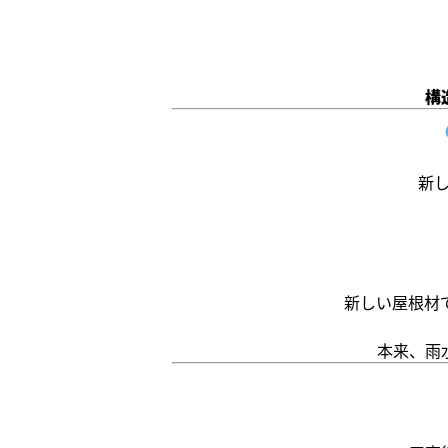
構
新
新しい屋根材
本来、雨