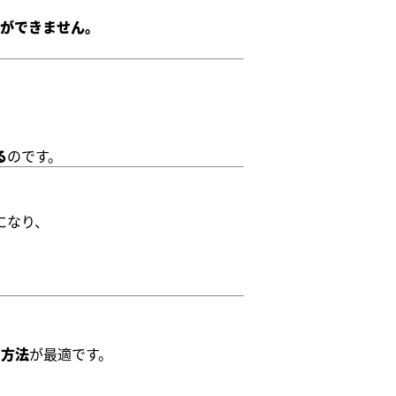
ができません。
る
のです。
になり、
る方法
が最適です。