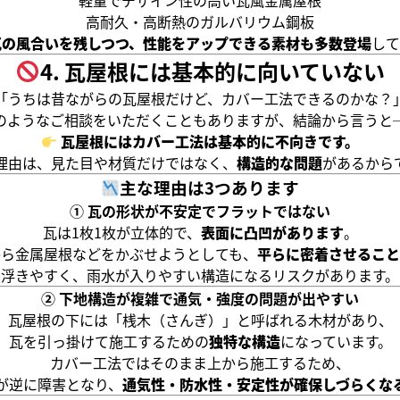
軽量でデザイン性の高い瓦風金属屋根
高耐久・高断熱のガルバリウム鋼板
瓦の風合いを残しつつ、性能をアップできる素材も多数登場
して
4. 瓦屋根には基本的に向いていない
「うちは昔ながらの瓦屋根だけど、カバー工法できるのかな？
のようなご相談をいただくこともありますが、結論から言うと
瓦屋根にはカバー工法は基本的に不向きです。
理由は、見た目や材質だけではなく、
構造的な問題
があるから
主な理由は3つあります
① 瓦の形状が不安定でフラットではない
瓦は1枚1枚が立体的で、
表面に凸凹があります
。
から金属屋根などをかぶせようとしても、
平らに密着させること
浮きやすく、雨水が入りやすい構造になるリスクがあります。
② 下地構造が複雑で通気・強度の問題が出やすい
瓦屋根の下には「桟木（さんぎ）」と呼ばれる木材があり、
瓦を引っ掛けて施工するための
独特な構造
になっています。
カバー工法ではそのまま上から施工するため、
が逆に障害となり、
通気性・防水性・安定性が確保しづらくな