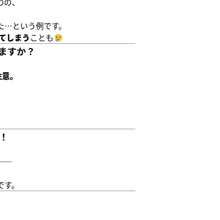
のの、
た…という例です。
てしまう
ことも
ますか？
注意。
！
」
──
です。