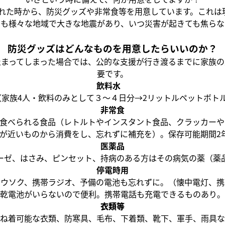
れた時から、防災グッズや非常食等を用意しています。これは現
でも様々な地域で大きな地震があり、いつ災害が起きても焦らな
防災グッズはどんなものを用意したらいいのか？
止まってしまった場合では、公的な支援が行き渡るまでに家族の
要です。
飲料水
（家族4人・飲料のみとして３～４日分→2リットルペットボトル
非常食
も食べられる食品（レトルトやインスタント食品、クラッカーや
が近いものから消費をし、忘れずに補充を）。保存可能期間2
医薬品
ーゼ、はさみ、ピンセット、持病のある方はその病気の薬（薬
停電時用
ロウソク、携帯ラジオ、予備の電池も忘れずに。（懐中電灯、携
乾電池がいらないので便利。携帯電話も充電できるものあり。
衣類等
ね着可能な衣類、防寒具、毛布、下着類、靴下、軍手、雨具な