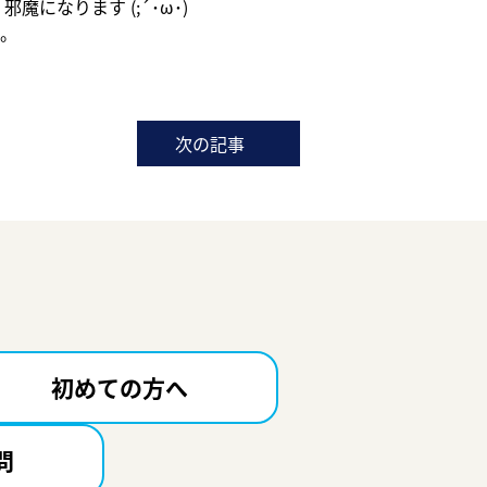
なります (;´･ω･)
。
。
次の記事
初めての方へ
問