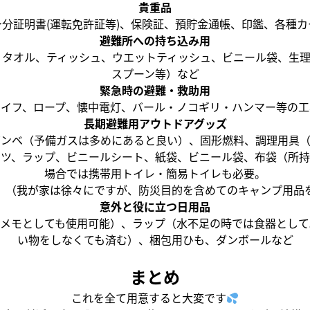
貴重品
身分証明書(運転免許証等)、保険証、預貯金通帳、印鑑、各種カ
避難所への持ち込み用
、タオル、ティッシュ、ウエットティッシュ、ビニール袋、生
スプーン等）など
緊急時の避難・救助用
ナイフ、ロープ、懐中電灯、バール・ノコギリ・ハンマー等の工
長期避難用アウトドアグッズ
ボンベ（予備ガスは多めにあると良い）、固形燃料、調理用具（
ケツ、ラップ、ビニールシート、紙袋、ビニール袋、布袋（所持
場合では携帯用トイレ・簡易トイレも必要。
。（我が家は徐々にですが、防災目的を含めてのキャンプ用品
意外と役に立つ日用品
、メモとしても使用可能）、ラップ（水不足の時では食器として
い物をしなくても済む）、梱包用ひも、ダンボールなど
まとめ
これを全て用意すると大変です