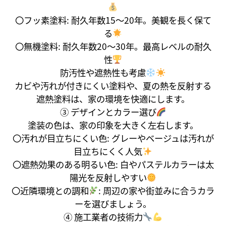
〇フッ素塗料: 耐久年数15～20年。美観を長く保て
る
〇無機塗料: 耐久年数20～30年。最高レベルの耐久
性
防汚性や遮熱性も考慮
カビや汚れが付きにくい塗料や、夏の熱を反射する
遮熱塗料は、家の環境を快適にします。
③ デザインとカラー選び
塗装の色は、家の印象を大きく左右します。
〇汚れが目立ちにくい色: グレーやベージュは汚れが
目立ちにくく人気
〇遮熱効果のある明るい色: 白やパステルカラーは太
陽光を反射しやすい
〇近隣環境との調和
: 周辺の家や街並みに合うカラ
ーを選びましょう。
④ 施工業者の技術力