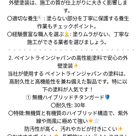
外壁塗装は、施工の質が仕上がりに大きく影響しま
す。
〇適切な養生
: 塗らない部分を丁寧に保護する養生
作業もチェックポイント。
〇経験豊富な職人を選ぶ
: 塗りムラがない、丁寧な
施工ができる業者を選びましょう。
‐‐‐‐‐‐‐‐‐‐‐‐‐‐‐‐‐‐‐‐‐‐‐‐‐
2. ペイントラインジャパンの高性能塗料で安心の外
壁塗装
当社が使用する ペイントラインジャパン の塗料は、
高耐久性と高機能性を兼ね備えた製品です。特に以
下の塗料が人気です！
① 無機ハイブリッドチタンガード
〇耐久性: 30年
〇特徴:無機質と有機質のハイブリッド構造で、紫外
線や雨風に極めて強い
防汚性が高く、汚れやカビが付きにくい