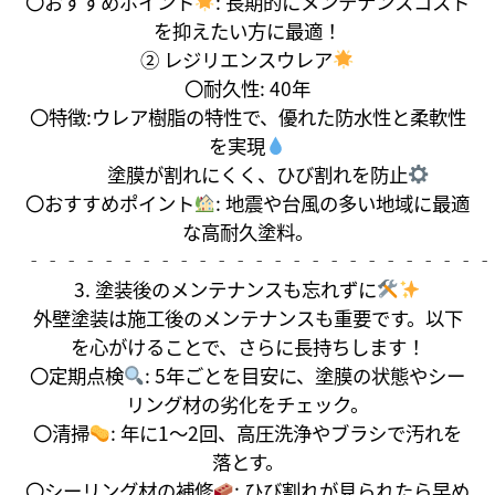
〇おすすめポイント
: 長期的にメンテナンスコスト
を抑えたい方に最適！
② レジリエンスウレア
〇耐久性: 40年
〇特徴:ウレア樹脂の特性で、優れた防水性と柔軟性
を実現
塗膜が割れにくく、ひび割れを防止
〇おすすめポイント
: 地震や台風の多い地域に最適
な高耐久塗料。
‐‐‐‐‐‐‐‐‐‐‐‐‐‐‐‐‐‐‐‐‐‐‐‐‐
3. 塗装後のメンテナンスも忘れずに
外壁塗装は施工後のメンテナンスも重要です。以下
を心がけることで、さらに長持ちします！
〇定期点検
: 5年ごとを目安に、塗膜の状態やシー
リング材の劣化をチェック。
〇清掃
: 年に1～2回、高圧洗浄やブラシで汚れを
落とす。
〇シーリング材の補修
: ひび割れが見られたら早め