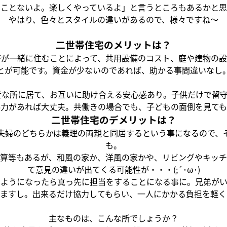
なことないよ。楽しくやっているよ」と言うところもあるかと思
やはり、色々とスタイルの違いがあるので、様々ですね～
二世帯住宅のメリットは？
帯が一緒に住むことによって、共用設備のコスト、庭や建物の設
とが可能です。資金が少ないのであれば、助かる事間違いなし
近な所に居て、お互いに助け合える安心感あり。子供だけで留
協力があれば大丈夫。共働きの場合でも、子どもの面倒を見ても
二世帯住宅のデメリットは？
夫婦のどちらかは義理の両親と同居するという事になるので、
も。
算等もあるが、和風の家か、洋風の家かや、リビングやキッチ
て意見の違いが出てくる可能性が・・・(;´･ω･)
るようになったら真っ先に担当をすることになる事に。兄弟がい
いますし。出来るだけ協力してもらい、一人にかかる負担を軽く
主なものは、こんな所でしょうか？