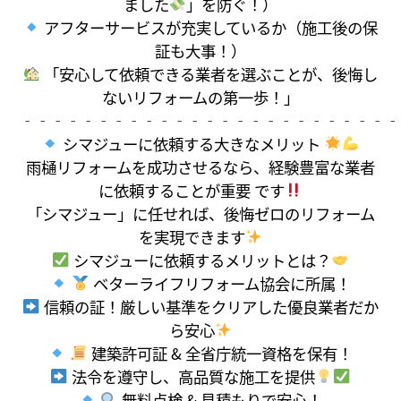
ました
」を防ぐ！）
アフターサービスが充実しているか（施工後の保
証も大事！）
「安心して依頼できる業者を選ぶことが、後悔し
ないリフォームの第一歩！」
‐‐‐‐‐‐‐‐‐‐‐‐‐‐‐‐‐‐‐‐‐‐‐‐‐
シマジューに依頼する大きなメリット
雨樋リフォームを成功させるなら、経験豊富な業者
に依頼することが重要 です
「シマジュー」に任せれば、後悔ゼロのリフォーム
を実現できます
シマジューに依頼するメリットとは？
ベターライフリフォーム協会に所属！
信頼の証！厳しい基準をクリアした優良業者だか
ら安心
建築許可証 & 全省庁統一資格を保有！
法令を遵守し、高品質な施工を提供
無料点検 & 見積もりで安心！