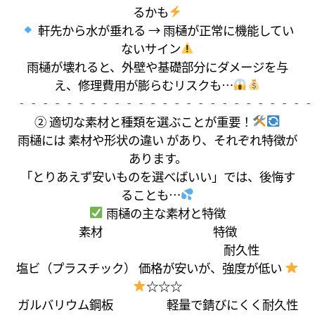
るかも
軒先から水が垂れる → 雨樋が正常に機能してい
ないサイン
雨樋が壊れると、外壁や基礎部分にダメージを与
え、修理費用が膨らむリスクも…
‐‐‐‐‐‐‐‐‐‐‐‐‐‐‐‐‐‐‐‐‐‐‐‐‐
② 適切な素材と種類を選ぶことが重要！
雨樋には 素材や形状の違い があり、それぞれ特徴が
あります。
「とりあえず安いものを選べばいい」では、後悔す
ることも…
雨樋の主な素材と特徴
素材 特徴
耐久性
塩ビ（プラスチック） 価格が安いが、強度が低い
☆☆☆
ガルバリウム鋼板 軽量で錆びにくく耐久性