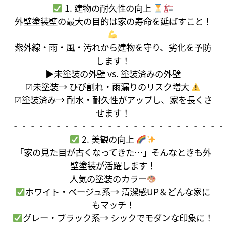
1. 建物の耐久性の向上
外壁塗装壁の最大の目的は家の寿命を延ばすこと！
紫外線・雨・風・汚れから建物を守り、劣化を予防
します！
▶未塗装の外壁 vs. 塗装済みの外壁
☑未塗装→ ひび割れ・雨漏りのリスク増大
☑塗装済み→ 耐水・耐久性がアップし、家を長くさ
せます！
‐‐‐‐‐‐‐‐‐‐‐‐‐‐‐‐‐‐‐‐‐‐‐‐‐
2. 美観の向上
「家の見た目が古くなってきた…」そんなときも外
壁塗装が活躍します！
人気の塗装のカラー
ホワイト・ベージュ系→ 清潔感UP＆どんな家に
もマッチ！
グレー・ブラック系→ シックでモダンな印象に！