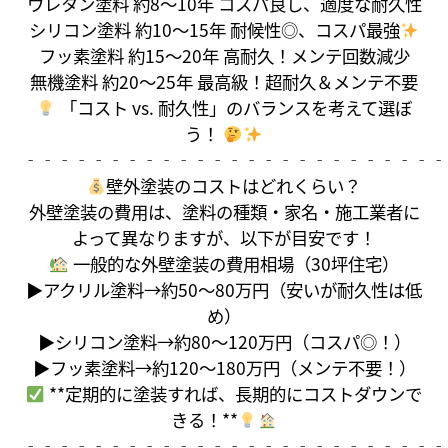
ウレタン塗料 約8〜10年 コスパ良し、適度な耐久性
シリコン塗料 約10〜15年 耐候性◎、コスパ最強
フッ素塗料 約15〜20年 高耐久！メンテ回数減少
無機塗料 約20〜25年 最高級！超耐久＆メンテ不要
「コスト vs. 耐久性」のバランスを考えて選ぼ
う！
‐‐‐‐‐‐‐‐‐‐‐‐‐‐‐‐‐‐‐‐‐‐‐‐‐
壁外塗装のコストはどれくらい？
外壁塗装の費用は、塗料の種類・家名・施工業者に
よって異なりますが、以下が目安です！
一般的な外壁塗装の費用相場（30坪住宅）
▶アクリル塗料→約50〜80万円（安いが耐久性は低
め）
▶シリコン塗料→約80〜120万円（コスパ◎！）
▶フッ素塗料→約120〜180万円（メンテ不要！）
**定期的に塗装すれば、長期的にコストダウンで
きる！**
‐‐‐‐‐‐‐‐‐‐‐‐‐‐‐‐‐‐‐‐‐‐‐‐‐