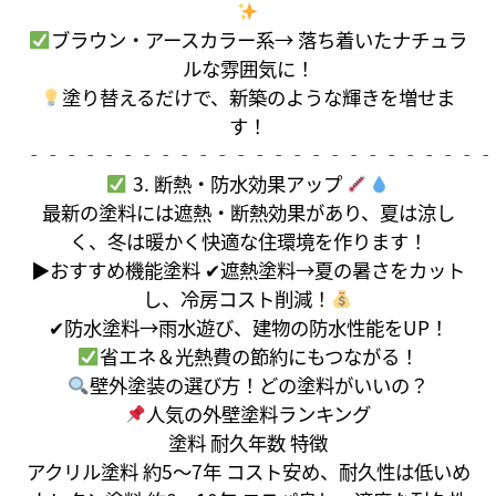
ブラウン・アースカラー系→ 落ち着いたナチュラ
ルな雰囲気に！
塗り替えるだけで、新築のような輝きを増せま
す！
‐‐‐‐‐‐‐‐‐‐‐‐‐‐‐‐‐‐‐‐‐‐‐‐‐
3. 断熱・防水効果アップ
最新の塗料には遮熱・断熱効果があり、夏は涼し
く、冬は暖かく快適な住環境を作ります！
▶おすすめ機能塗料 ✔遮熱塗料→夏の暑さをカット
し、冷房コスト削減！
✔防水塗料→雨水遊び、建物の防水性能をUP！
省エネ＆光熱費の節約にもつながる！
壁外塗装の選び方！どの塗料がいいの？
人気の外壁塗料ランキング
塗料 耐久年数 特徴
アクリル塗料 約5〜7年 コスト安め、耐久性は低いめ