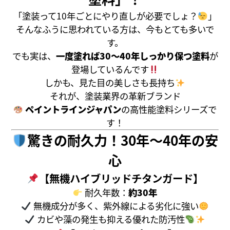
「塗装って10年ごとにやり直しが必要でしょ？
」
そんなふうに思われている方は、今もとても多いで
す。
でも実は、
一度塗れば30〜40年しっかり保つ塗料
が
登場しているんです
しかも、見た目の美しさも長持ち
それが、塗装業界の革新ブランド
ペイントラインジャパン
の高性能塗料シリーズで
す！
驚きの耐久力！30年〜40年の安
心
【無機ハイブリッドチタンガード】
耐久年数：
約30年
無機成分が多く、紫外線による劣化に強い
カビや藻の発生も抑える優れた防汚性