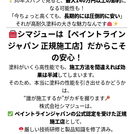
30年スパンで見ると、
最大140万円以上の節約
に
なる可能性も！
「今ちょっと高くても、
長期的には圧倒的に安い
」
それが高耐久塗料の大きな魅力なんです
シマジューは【ペイントライン
ジャパン 正規施工店】だからこそ
の安心！
塗料がいくら高性能でも、
施工方法を間違えれば効
果は半減
してしまいます。
そのため、本当に塗料の性能を引き出せるかどうか
は、
“誰が施工するか”がカギを握ります
株式会社シマジューは、
ペイントラインジャパンの公式認定を受けた正規
施工店
として、
厳しい技術研修と製品知識を修了済み。