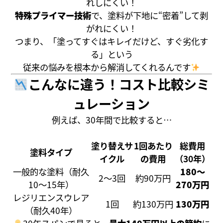
れしにくい！
特殊プライマー技術
で、塗料が下地に“密着”して剥
がれにくい！
つまり、「塗ってすぐはキレイだけど、すぐ劣化す
る」という
従来の悩みを根本から解消してくれるんです
こんなに違う！コスト比較シミ
ュレーション
例えば、30年間で比較すると…
塗り替えサ
1回あたり
総費用
塗料タイプ
イクル
の費用
（30年）
一般的な塗料（耐久
180〜
2〜3回
約90万円
10〜15年）
270万円
レジリエンスウレア
1回
約130万円
130万円
（耐久40年）