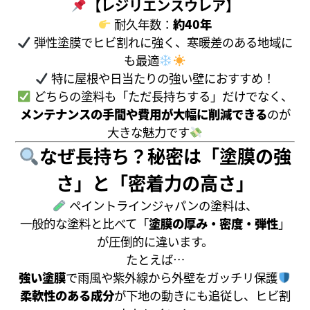
【レジリエンスウレア】
耐久年数：
約40年
弾性塗膜でヒビ割れに強く、寒暖差のある地域に
も最適
特に屋根や日当たりの強い壁におすすめ！
どちらの塗料も「ただ長持ちする」だけでなく、
メンテナンスの手間や費用が大幅に削減できる
のが
大きな魅力です
なぜ長持ち？秘密は「塗膜の強
さ」と「密着力の高さ」
ペイントラインジャパンの塗料は、
一般的な塗料と比べて「
塗膜の厚み・密度・弾性
」
が圧倒的に違います。
たとえば…
強い塗膜
で雨風や紫外線から外壁をガッチリ保護
柔軟性のある成分
が下地の動きにも追従し、ヒビ割