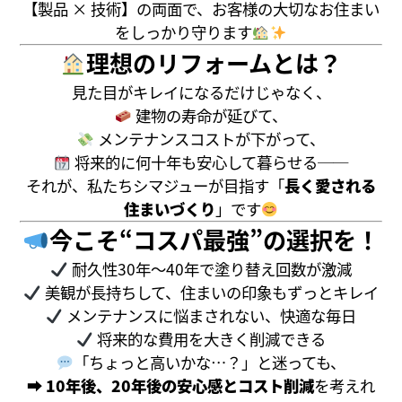
【製品 × 技術】の両面で、お客様の大切なお住まい
をしっかり守ります
理想のリフォームとは？
見た目がキレイになるだけじゃなく、
建物の寿命が延びて、
メンテナンスコストが下がって、
将来的に何十年も安心して暮らせる──
それが、私たちシマジューが目指す「
長く愛される
住まいづくり
」です
今こそ“コスパ最強”の選択を！
耐久性30年〜40年で塗り替え回数が激減
美観が長持ちして、住まいの印象もずっとキレイ
メンテナンスに悩まされない、快適な毎日
将来的な費用を大きく削減できる
「ちょっと高いかな…？」と迷っても、
➡
10年後、20年後の安心感とコスト削減
を考えれ