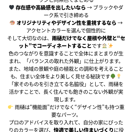
存在感や高級感を出したいなら
→ ブラックやダ
ーク系で引き締める
オリジナリティやデザイン性を重視するなら
→
アクセントカラーを選んで個性的に
そして大切なのは、
雨樋だけでなく屋根や外壁と“セ
ット”でコーディネートすること
です
色のつながりを意識することで全体にまとまりが生
まれ、「バランスの取れた外観」に仕上がります。
また、地域の景観や庭の植栽との調和を考えること
も、住まい全体をより美しく見せる秘訣です
「家そのものを引き立てる名脇役」として、雨樋を
活かすことで、長く住んでも飽きのこない外観が実
現します。
雨樋は“機能面”だけでなく“デザイン性”も持つ重
要なパーツ。
プロのアドバイスを取り入れて、自分の家にぴった
りのカラーを選び、
快適で美しい住まいづくり
に役