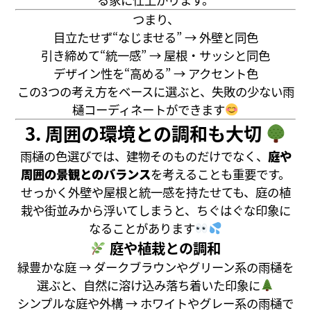
つまり、
目立たせず“なじませる” → 外壁と同色
引き締めて“統一感” → 屋根・サッシと同色
デザイン性を“高める” → アクセント色
この3つの考え方をベースに選ぶと、失敗の少ない雨
樋コーディネートができます
3. 周囲の環境との調和も大切
雨樋の色選びでは、建物そのものだけでなく、
庭や
周囲の景観とのバランス
を考えることも重要です。
せっかく外壁や屋根と統一感を持たせても、庭の植
栽や街並みから浮いてしまうと、ちぐはぐな印象に
なることがあります
庭や植栽との調和
緑豊かな庭 → ダークブラウンやグリーン系の雨樋を
選ぶと、自然に溶け込み落ち着いた印象に
シンプルな庭や外構 → ホワイトやグレー系の雨樋で