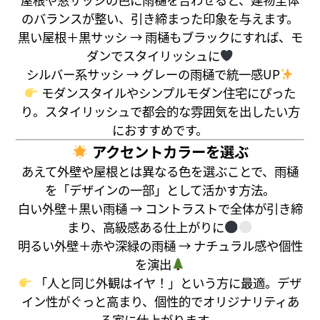
のバランスが整い、引き締まった印象を与えます。
黒い屋根＋黒サッシ → 雨樋もブラックにすれば、モ
ダンでスタイリッシュに
シルバー系サッシ → グレーの雨樋で統一感UP
モダンスタイルやシンプルモダン住宅にぴった
り。スタイリッシュで都会的な雰囲気を出したい方
におすすめです。
アクセントカラーを選ぶ
あえて外壁や屋根とは異なる色を選ぶことで、雨樋
を「デザインの一部」として活かす方法。
白い外壁＋黒い雨樋 → コントラストで全体が引き締
まり、高級感ある仕上がりに
明るい外壁＋赤や深緑の雨樋 → ナチュラル感や個性
を演出
「人と同じ外観はイヤ！」という方に最適。デザ
イン性がぐっと高まり、個性的でオリジナリティあ
る家に仕上がります。