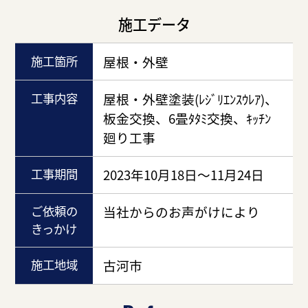
施工データ
施工箇所
屋根・外壁
工事内容
屋根・外壁塗装(ﾚｼﾞﾘｴﾝｽｳﾚｱ)、
板金交換、6畳ﾀﾀﾐ交換、ｷｯﾁﾝ
廻り工事
工事期間
2023年10月18日～11月24日
ご依頼の
当社からのお声がけにより
きっかけ
施工地域
古河市