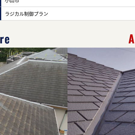
小山市
ラジカル制御プラン
re
A