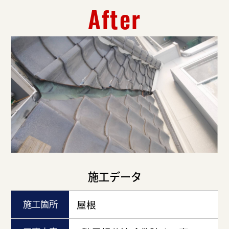
After
施工データ
施工箇所
屋根