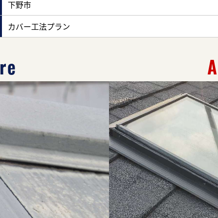
下野市
カバー工法プラン
re
A